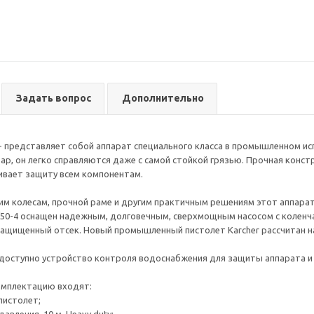
Задать вопрос
Дополнительно
4 - представляет собой аппарат специального класса в промышленном и
бар, он легко справляются даже с самой стойкой грязью. Прочная конс
ивает защиту всем компонентам.
м колесам, прочной раме и другим практичным решениям этот аппара
/50-4 оснащен надежным, долговечным, сверхмощным насосом с колен
ащищенный отсек. Новый промышленный пистолет Karcher рассчитан на
 доступно устройство контроля водоснабжения для защиты аппарата и
омплектацию входят:
пистолет;