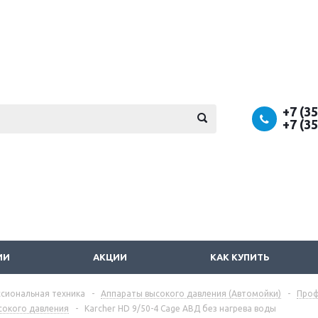
+7 (3
+7 (3
ИИ
АКЦИИ
КАК КУПИТЬ
сиональная техника
-
Аппараты высокого давления (Автомойки)
-
Проф
сокого давления
-
Karcher HD 9/50-4 Cage АВД без нагрева воды