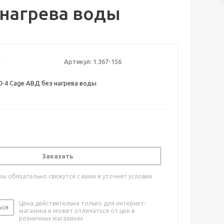
 нагрева воды
Артикул:
1.367-156
50-4 Cage АВД без нагрева воды
Заказать
ы обязательно свяжутся с вами и уточнят условия
Цена действительна только для интернет-
ься
магазина и может отличаться от цен в
розничных магазинах