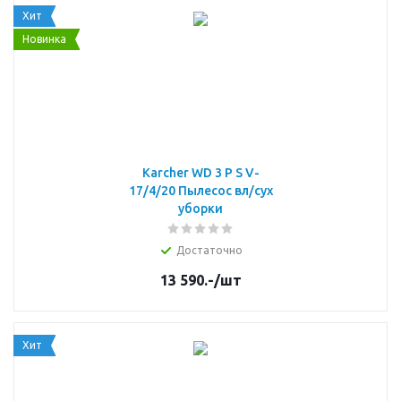
Хит
Новинка
Karcher WD 3 P S V-
17/4/20 Пылесос вл/сух
уборки
Достаточно
13 590.-
/шт
Хит