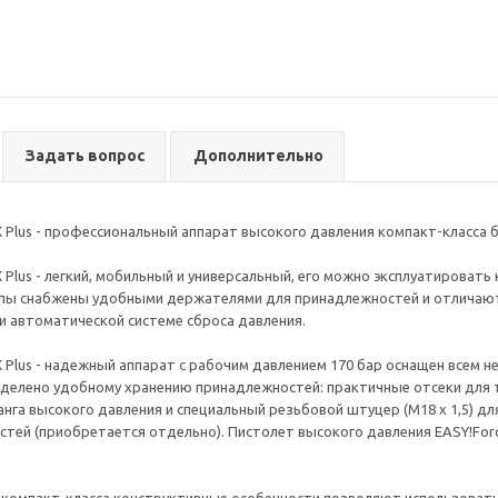
Задать вопрос
Дополнительно
CX Plus - профессиональный аппарат высокого давления компакт-класса 
X Plus - легкий, мобильный и универсальный, его можно эксплуатировать
ппы снабжены удобными держателями для принадлежностей и отличают
и автоматической системе сброса давления.
CX Plus - надежный аппарат с рабочим давлением 170 бар оснащен всем
уделено удобному хранению принадлежностей: практичные отсеки для 
нга высокого давления и специальный резьбовой штуцер (М18 x 1,5) дл
стей (приобретается отдельно). Пистолет высокого давления EASY!For