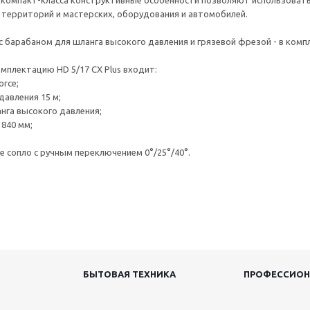
компакт-класса конструктивные особенности позволяют использовать а
территорий и мастерских, оборудования и автомобилей.
- с барабаном для шланга высокого давления и грязевой фрезой - в комп
мплектацию HD 5/17 CX Plus входит:
orce;
давления 15 м;
анга высокого давления;
 840 мм;
е сопло с ручным переключением 0°/25°/40°.
БЫТОВАЯ ТЕХНИКА
ПРОФЕССИОН