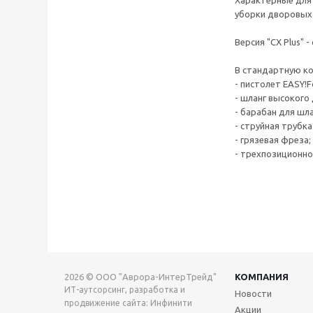
Характерные для 
уборки дворовых 
Версия "CX Plus" 
В стандартную ко
- пистолет EASY!F
- шланг высокого 
- барабан для шл
- струйная трубка
- грязевая фреза;
- трехпозиционно
2026 © ООО "Аврора-ИнтерТрейд"
КОМПАНИЯ
ИТ-аутсорсинг, разработка и
Новости
продвижение сайта: Инфинити
Акции