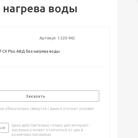
з нагрева воды
Артикул:
1.520-942
7 CX Plus АВД без нагрева воды
Заказать
ы обязательно свяжутся с вами и уточнят условия
Цена действительна только для интернет-
ься
магазина и может отличаться от цен в
розничных магазинах