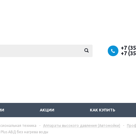
+7 (3
+7 (3
ИИ
АКЦИИ
КАК КУПИТЬ
сиональная техника
-
Аппараты высокого давления (Автомойки)
-
Проф
 Plus АВД без нагрева воды