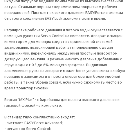
Входной патрубок водяной помпы также из высококачественной
латуни. Стальные поршни с керамическим покрытием рабочих
поверхностей. Пистолет высокого давления EASY!Force и система
быстрого соединения EASY!Lock экономят силы и время.
Регулировка рабочего давления и потока воды осуществляется с
помощью рукоятки Servo Control на пистолете. Аппарат оснащен
инжектором для моющих средств с оригинальной системой
дозирования, позволяющей работать попеременно с двумя
видами химии, переключаясь между ними простым поворотом
дозирующего вентиля. В режиме низкого давления добавление к
струе воды от 0,5 до 6% моющего средства. Выдвижная
алюминиевая ручка на аппарате может быть установлена в любую
позицию в зависимости от роста оператора для более удобной
работы, а также убрана совсем, если нужно сэкономить место во
время транспортировки.
Версия "MX Plus" - с барабаном для шланга высокого давления и
грязевой фрезой - в комплекте.
В стандартную комплектацию входят:
- пистолет EASY!Force Advanced;
- регулятор Servo Control;