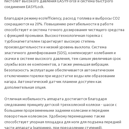
пистолет высокого давления EASY!Force и система быстрого
соединения EASY!Lock.
Благодаря режиму eco!efficiency, расход топлива и выбросы CO2
сокращаются на 20%. Повышению рентабельности в работе
способствует и система точного дозирования чистящего средства
с функцией промывки. Высокотехнологичная горелка с
турбонагнетателем гарантирует высокую степень
производительности и низкий уровень выхлопа. Система
эластичного демпфирования (SDS), компенсирует колебания и
скачки в системе высокого давления, тем самым увеличивая срок
службы всех ее компонентов, а также уменьшая вибрации.
Безопасность эксплуатации обеспечивается автоматическим
отключением горелки при недостатке воды или образовании
нагара. Автоматический датчик пламени доступен как
дополнительная опция.
Отличная мобильность аппарата достигается благодаря
следованию принципу детской трехколесной коляски - шасси с
большими прорезиненными задними колесами и передним
поворотным колесиком. Удобному перемещению также
способствует упорная площадка для ноги для подъема передней
части аппарата (например, при преодолении ступеней).