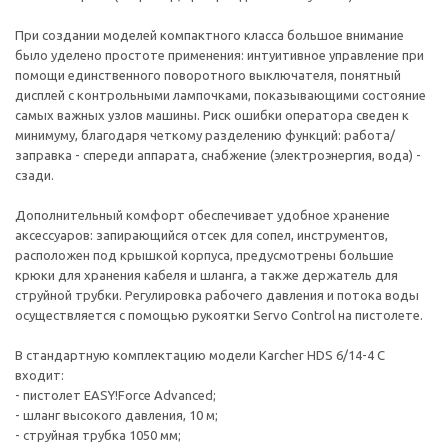
При создании моделей компактного класса большое внимание
было уделено простоте применения: интуитивное управление при
помощи единственного поворотного выключателя, понятный
дисплей с контрольными лампочками, показывающими состояние
самых важных узлов машины. Риск ошибки оператора сведен к
минимуму, благодаря четкому разделению функций: работа/
заправка - спереди аппарата, снабжение (электроэнергия, вода) -
сзади.
Дополнительный комфорт обеспечивает удобное хранение
аксессуаров: запирающийся отсек для сопел, инструментов,
расположен под крышкой корпуса, предусмотрены большие
крюки для хранения кабеля и шланга, а также держатель для
струйной трубки. Регулировка рабочего давления и потока воды
осуществляется с помощью рукоятки Servo Control на пистолете.
В стандартную комплектацию модели Karcher HDS 6/14-4 C
входит:
- пистолет EASY!Force Advanced;
- шланг высокого давления, 10 м;
- струйная трубка 1050 мм;