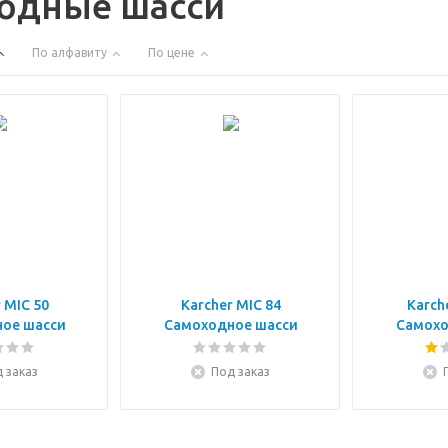
одные шасси
По алфавиту
По цене
 MIC 50
Karcher MIC 84
Karch
ое шасси
Самоходное шасси
Самохо
 заказ
Под заказ