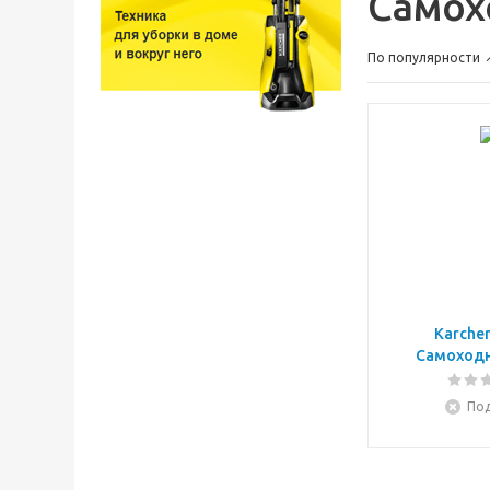
Самох
По популярности
Karcher
Самоходн
Под