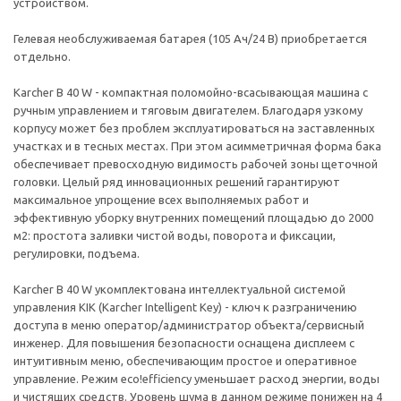
устройством.
Гелевая необслуживаемая батарея (105 Ач/24 В) приобретается
отдельно.
Karcher B 40 W - компактная поломойно-всасывающая машина с
ручным управлением и тяговым двигателем. Благодаря узкому
корпусу может без проблем эксплуатироваться на заставленных
участках и в тесных местах. При этом асимметричная форма бака
обеспечивает превосходную видимость рабочей зоны щеточной
головки. Целый ряд инновационных решений гарантируют
максимальное упрощение всех выполняемых работ и
эффективную уборку внутренних помещений площадью до 2000
м2: простота заливки чистой воды, поворота и фиксации,
регулировки, подъема.
Karcher B 40 W укомплектована интеллектуальной системой
управления KIK (Karcher Intelligent Key) - ключ к разграничению
доступа в меню оператор/администратор объекта/сервисный
инженер. Для повышения безопасности оснащена дисплеем с
интуитивным меню, обеспечивающим простое и оперативное
управление. Режим eco!efficiency уменьшает расход энергии, воды
и чистящих средств. Уровень шума в данном режиме понижен на 4