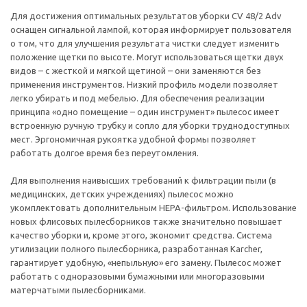
Для достижения оптимальных результатов уборки CV 48/2 Adv
оснащен сигнальной лампой, которая информирует пользователя
о том, что для улучшения результата чистки следует изменить
положение щетки по высоте. Могут использоваться щетки двух
видов – с жесткой и мягкой щетиной – они заменяются без
применения инструментов. Низкий профиль модели позволяет
легко убирать и под мебелью. Для обеспечения реализации
принципа «одно помещение – один инструмент» пылесос имеет
встроенную ручную трубку и сопло для уборки труднодоступных
мест. Эргономичная рукоятка удобной формы позволяет
работать долгое время без переутомления.
Для выполнения наивысших требований к фильтрации пыли (в
медицинских, детских учреждениях) пылесос можно
укомплектовать дополнительным HEPA-фильтром. Использование
новых флисовых пылесборников также значительно повышает
качество уборки и, кроме этого, экономит средства. Система
утилизации полного пылесборника, разработанная Karcher,
гарантирует удобную, «непыльную» его замену. Пылесос может
работать с одноразовыми бумажными или многоразовыми
матерчатыми пылесборниками.