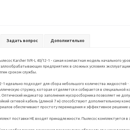
Задать вопрос
Дополнительно
есос Karcher IVR-L 40/12-1 - самая компактная модель начального уров
таллообрабатывающих предприятиях в сложных условиях эксплуатации
лгим сроком службы.
12-1 идеально подходит для сбора небольшого количества жидкостей - 
лическую стружку, которая отделяется и собирается в специальной к
 Оптический индикатор заполнения мусоросборника позволяет не допу
ойкий сетевой кабель (длиной 7 м) способствуют дополнительному ком
риалов обеспечивают простоту перемещения и эффективное решение ш
мплект поставки НЕ входят принадлежности. Пылесос комплектуется в 