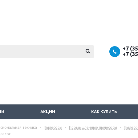
+7 (3
+7 (3
ИИ
АКЦИИ
КАК КУПИТЬ
сиональная техника
-
Пылесосы
-
Промышленные пылесосы
-
Пылесо
лесос