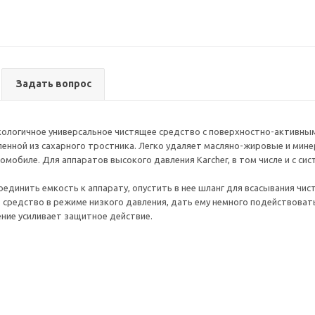
Задать вопрос
ологичное универсальное чистящее средство с поверхностно-активны
ленной из сахарного тростника. Легко удаляет масляно-жировые и минер
омобиле. Для аппаратов высокого давления Karcher, в том числе и с систе
единить емкость к аппарату, опустить в нее шланг для всасывания чист
 средство в режиме низкого давления, дать ему немного подействоват
ние усиливает защитное действие.