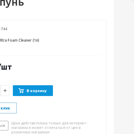
мпунь
-744
tra Foam Cleaner (1л)
/шт
В корзину
 клик
Цена действительна только для интернет-
ься
магазина и может отличаться от цен в
розничных магазинах