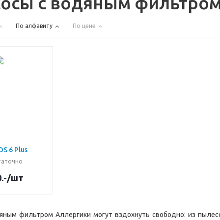
осы с водяным фильтро
По алфавиту
По цене
DS 6 Plus
таточно
.-
/шт
яным фильтром Аллергики могут вздохнуть свободно: из пылесо