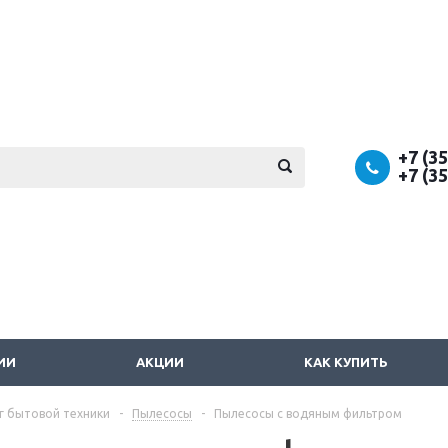
+7 (3
+7 (3
ИИ
АКЦИИ
КАК КУПИТЬ
г бытовой техники
-
Пылесосы
-
Пылесосы с водяным фильтром