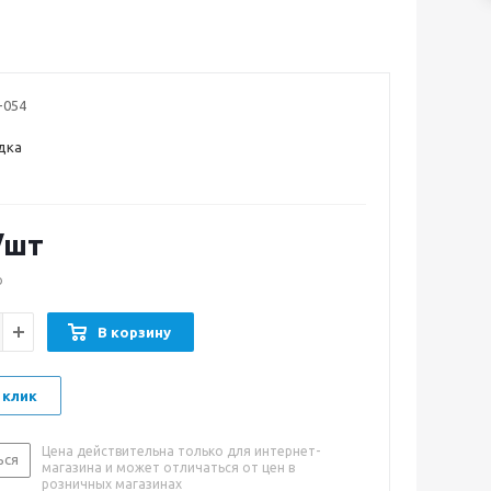
-054
дка
/шт
о
В корзину
 клик
Цена действительна только для интернет-
ься
магазина и может отличаться от цен в
розничных магазинах