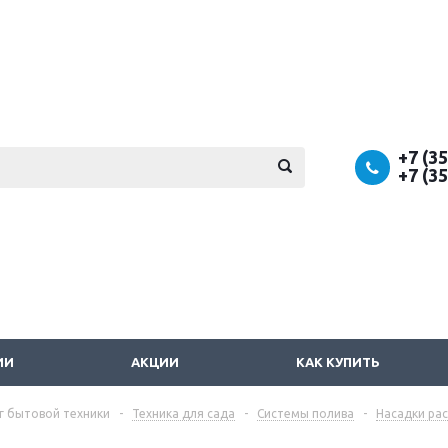
+7 (3
+7 (3
ИИ
АКЦИИ
КАК КУПИТЬ
г бытовой техники
-
Техника для сада
-
Системы полива
-
Насадки ра