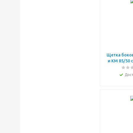
Щетка боков
и КМ 85/50 
Дос