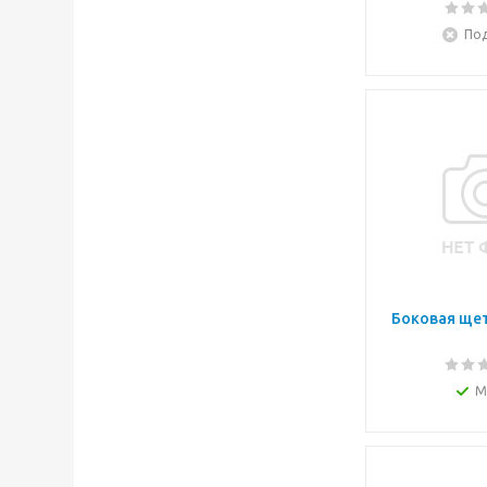
Под
Боковая щет
М