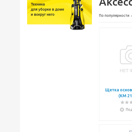
Аксес
По популярности
Щетка основн
(KM 21
Под