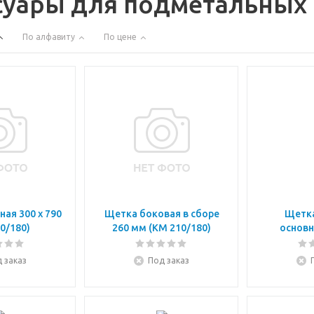
суары для подметальных
По алфавиту
По цене
ая 300 х 790
Щетка боковая в сборе
Щетка
0/180)
260 мм (KM 210/180)
основн
 заказ
Под заказ