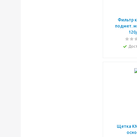
Фильтр к
подмет. 
120
Дос
Щетка KM
осно