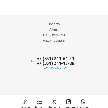
Новости
Акции
Наши клиенты
Наши проекты
+7 (351) 211-61-21
+7 (351) 211-18-88
ЗАКАЗАТЬ ЗВОНОК
2026 © ООО "Аврора-ИнтерТрейд"
ИТ-аутсорсинг, разработка и
продвижение сайта: Инфинити
Главная
Каталог
Корзина
Компания
Контакты