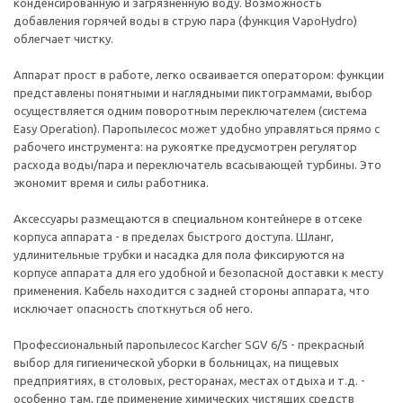
конденсированную и загрязненную воду. Возможность
добавления горячей воды в струю пара (функция VapoHydro)
облегчает чистку.
Аппарат прост в работе, легко осваивается оператором: функции
представлены понятными и наглядными пиктограммами, выбор
осуществляется одним поворотным переключателем (система
Easy Operation). Паропылесос может удобно управляться прямо с
рабочего инструмента: на рукоятке предусмотрен регулятор
расхода воды/пара и переключатель всасывающей турбины. Это
экономит время и силы работника.
Аксессуары размещаются в специальном контейнере в отсеке
корпуса аппарата - в пределах быстрого доступа. Шланг,
удлинительные трубки и насадка для пола фиксируются на
корпусе аппарата для его удобной и безопасной доставки к месту
применения. Кабель находится с задней стороны аппарата, что
исключает опасность споткнуться об него.
Профессиональный паропылесос Karcher SGV 6/5 - прекрасный
выбор для гигиенической уборки в больницах, на пищевых
предприятиях, в столовых, ресторанах, местах отдыха и т.д. -
особенно там, где применение химических чистящих средств